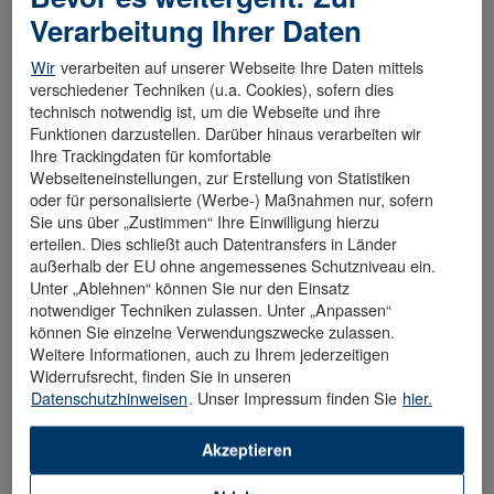
Verarbeitung Ihrer Daten
Wir
verarbeiten auf unserer Webseite Ihre Daten mittels
Entdecke unsere freien Stellen.
verschiedener Techniken (u.a. Cookies), sofern dies
technisch notwendig ist, um die Webseite und ihre
Funktionen darzustellen. Darüber hinaus verarbeiten wir
Ihre Trackingdaten für komfortable
Webseiteneinstellungen, zur Erstellung von Statistiken
oder für personalisierte (Werbe-) Maßnahmen nur, sofern
Become a part of Schwarz Produktion. On our career site you
Sie uns über „Zustimmen“ Ihre Einwilligung hierzu
will find all current vacancies.
erteilen. Dies schließt auch Datentransfers in Länder
We are looking forward to your online application!
außerhalb der EU ohne angemessenes Schutzniveau ein.
Unter „Ablehnen“ können Sie nur den Einsatz
Job offers in UK
notwendiger Techniken zulassen. Unter „Anpassen“
können Sie einzelne Verwendungszwecke zulassen.
We deliver future-proof jobs.
Weitere Informationen, auch zu Ihrem jederzeitigen
Widerrufsrecht, finden Sie in unseren
Datenschutzhinweisen
. Unser Impressum finden Sie
hier.
Discover our vacancies.
Akzeptieren