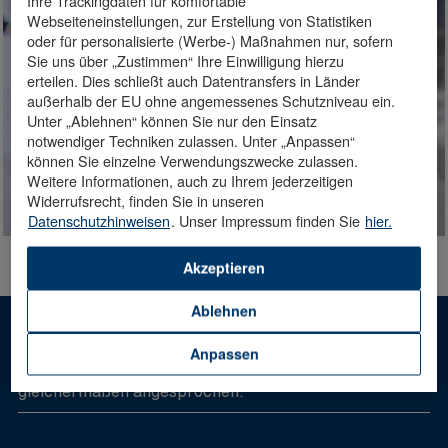
Webseiteneinstellungen, zur Erstellung von Statistiken
oder für personalisierte (Werbe-) Maßnahmen nur, sofern
Sie uns über „Zustimmen“ Ihre Einwilligung hierzu
erteilen. Dies schließt auch Datentransfers in Länder
außerhalb der EU ohne angemessenes Schutzniveau ein.
Unter „Ablehnen“ können Sie nur den Einsatz
notwendiger Techniken zulassen. Unter „Anpassen“
können Sie einzelne Verwendungszwecke zulassen.
Weitere Informationen, auch zu Ihrem jederzeitigen
Widerrufsrecht, finden Sie in unseren
Datenschutzhinweisen
. Unser Impressum finden Sie
hier.
Akzeptieren
Ablehnen
Hinweis: Die männliche Sprachform dient der besseren
Anpassen
Lesbarkeit. Mit ihr sind alle Geschlechter
gleichermaßen angesprochen.