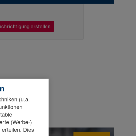
en
chniken (u.a.
Funktionen
table
ierte (Werbe-)
erteilen. Dies