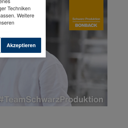
senes
ger Techniken
assen. Weitere
unseren
Akzeptieren