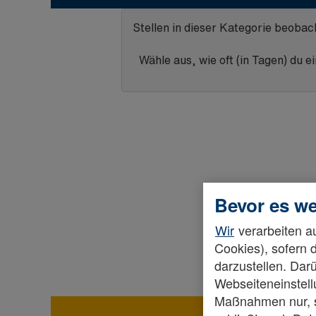
Stellen in dieser Kategorie beobac
Wähle aus, wie oft (in Tagen) du 
Bevor es we
Wir
verarbeiten au
Cookies), sofern 
darzustellen. Darü
Webseiteneinstellu
Maßnahmen nur, so