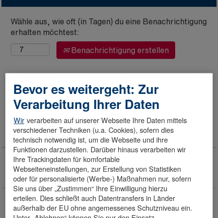
Wähle aus, wie oft (in Tagen) du eine Benachrichtigung
erhalten möchtest:
Benachrichtigung erstellen
Bevor es weitergeht: Zur
Verarbeitung Ihrer Daten
Ergebnisse
1 – 7
von
7
Wir
verarbeiten auf unserer Webseite Ihre Daten mittels
verschiedener Techniken (u.a. Cookies), sofern dies
Stellenbezeichnung
technisch notwendig ist, um die Webseite und ihre
Funktionen darzustellen. Darüber hinaus verarbeiten wir
Projektingenieur - Produktionstechnik (w/m/d)
Ihre Trackingdaten für komfortable
Düsseldorf, DE, 40472
Webseiteneinstellungen, zur Erstellung von Statistiken
Pro Projekte GmbH & Co. KG
oder für personalisierte (Werbe-) Maßnahmen nur, sofern
Sie uns über „Zustimmen“ Ihre Einwilligung hierzu
Initiativbewerbung (w/m/d) - Düsseldorf
erteilen. Dies schließt auch Datentransfers in Länder
außerhalb der EU ohne angemessenes Schutzniveau ein.
Düsseldorf, DE, 40472
Unter „Ablehnen“ können Sie nur den Einsatz