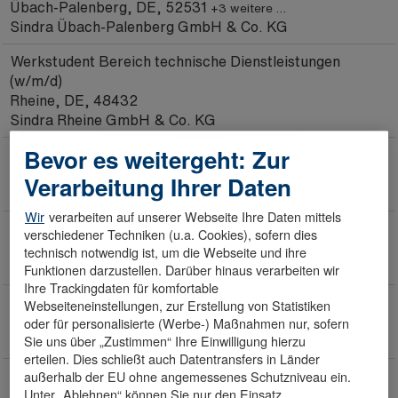
Übach-Palenberg, DE, 52531
+3 weitere …
Sindra Übach-Palenberg GmbH & Co. KG
Werkstudent Bereich technische Dienstleistungen
(w/m/d)
Rheine, DE, 48432
Sindra Rheine GmbH & Co. KG
Bevor es weitergeht: Zur
Information Security Manager (w/m/d)
Weißenfels, DE, 06667
Verarbeitung Ihrer Daten
Schwarz Produktion Stiftung & Co. KG
Wir
verarbeiten auf unserer Webseite Ihre Daten mittels
Initiativbewerbung - Werkstudent (w/m/d)
verschiedener Techniken (u.a. Cookies), sofern dies
Weißenfels, DE, 06667
+1 weitere …
technisch notwendig ist, um die Webseite und ihre
Schwarz Produktion Stiftung & Co. KG
Funktionen darzustellen. Darüber hinaus verarbeiten wir
Ihre Trackingdaten für komfortable
Referent Controlling - Business Intelligence (w/m/d)
Webseiteneinstellungen, zur Erstellung von Statistiken
Weißenfels, DE, 06667
oder für personalisierte (Werbe-) Maßnahmen nur, sofern
+1 weitere …
Schwarz Produktion Stiftung & Co. KG
Sie uns über „Zustimmen“ Ihre Einwilligung hierzu
erteilen. Dies schließt auch Datentransfers in Länder
Vertriebskoordinator (w/m/d)
außerhalb der EU ohne angemessenes Schutzniveau ein.
Unter „Ablehnen“ können Sie nur den Einsatz
Weißenfels, DE, 06667