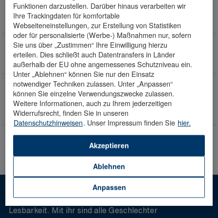
Schichtmeister Produktion (w/m/d)
Funktionen darzustellen. Darüber hinaus verarbeiten wir
Roßbach, DE, 06242
Ihre Trackingdaten für komfortable
MEG Roßbach GmbH
Webseiteneinstellungen, zur Erstellung von Statistiken
oder für personalisierte (Werbe-) Maßnahmen nur, sofern
Leitung operative Instandhaltung (w/m/d)
Sie uns über „Zustimmen“ Ihre Einwilligung hierzu
Roßbach, DE, 06242
erteilen. Dies schließt auch Datentransfers in Länder
MEG Roßbach GmbH
außerhalb der EU ohne angemessenes Schutzniveau ein.
Unter „Ablehnen“ können Sie nur den Einsatz
Mitarbeiter Qualitätssicherung / Laborant /
notwendiger Techniken zulassen. Unter „Anpassen“
können Sie einzelne Verwendungszwecke zulassen.
Chemielaborant- Springer (w/m/d)
Weitere Informationen, auch zu Ihrem jederzeitigen
Roßbach, DE, 06242
Widerrufsrecht, finden Sie in unseren
MEG Roßbach GmbH
Datenschutzhinweisen
. Unser Impressum finden Sie
hier.
Instandhaltung - Mechanik (w/m/d)
Roßbach, DE, 06242
Akzeptieren
MEG Roßbach GmbH
Ablehnen
Anpassen
Hinweis: Die männliche Sprachform dient der besseren
Lesbarkeit. Mit ihr sind alle Geschlechter