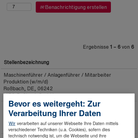
Benachrichtigung erstellen
Ergebnisse
1 – 6
von
6
Stellenbezeichnung
Maschinenführer / Anlagenführer / Mitarbeiter
Produktion (w/m/d)
Roßbach, DE, 06242
MEG Roßbach GmbH
Bevor es weitergeht: Zur
Instandhalter / Elektroniker / Mechatroniker / Elektriker
Verarbeitung Ihrer Daten
(w/m/d)
Roßbach, DE, 06242
Wir
verarbeiten auf unserer Webseite Ihre Daten mittels
MEG Roßbach GmbH
verschiedener Techniken (u.a. Cookies), sofern dies
technisch notwendig ist, um die Webseite und ihre