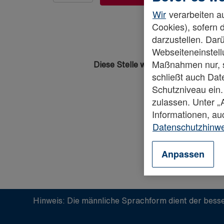
Wir
verarbeiten au
Cookies), sofern 
darzustellen. Darü
Webseiteneinstellu
Maßnahmen nur, so
Diese Stelle wurde leider bereits b
schließt auch Da
Schutzniveau ein.
zulassen. Unter 
Informationen, au
Datenschutzhinw
Anpassen
Hinweis: Die männliche Sprachform dient der besse