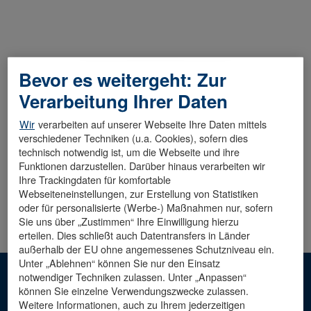
Bevor es weitergeht: Zur
Diese Stelle wurde leider bereits besetzt.
Verarbeitung Ihrer Daten
Wir
verarbeiten auf unserer Webseite Ihre Daten mittels
verschiedener Techniken (u.a. Cookies), sofern dies
technisch notwendig ist, um die Webseite und ihre
Funktionen darzustellen. Darüber hinaus verarbeiten wir
Ihre Trackingdaten für komfortable
Webseiteneinstellungen, zur Erstellung von Statistiken
oder für personalisierte (Werbe-) Maßnahmen nur, sofern
Sie uns über „Zustimmen“ Ihre Einwilligung hierzu
erteilen. Dies schließt auch Datentransfers in Länder
außerhalb der EU ohne angemessenes Schutzniveau ein.
Unter „Ablehnen“ können Sie nur den Einsatz
notwendiger Techniken zulassen. Unter „Anpassen“
Hinweis: Die männliche Sprachform dient der besseren
können Sie einzelne Verwendungszwecke zulassen.
Lesbarkeit. Mit ihr sind alle Geschlechter
Weitere Informationen, auch zu Ihrem jederzeitigen