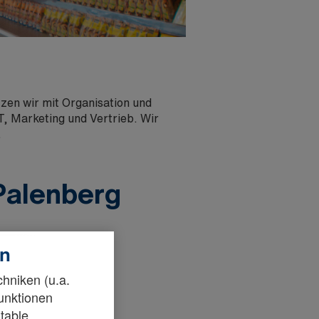
zen wir mit Organisation und
T, Marketing und Vertrieb. Wir
.
Palenberg
en
chniken (u.a.
Funktionen
table