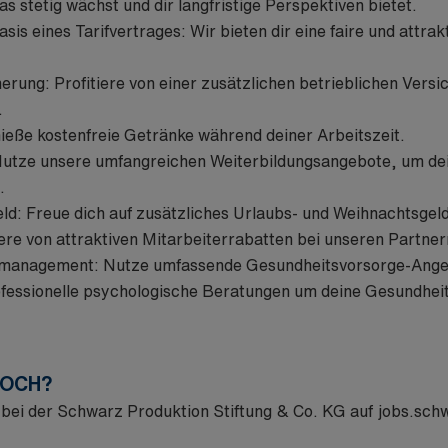
s stetig wächst und dir langfristige Perspektiven bietet.
asis eines Tarifvertrages: Wir bieten dir eine faire und attr
erung: Profitiere von einer zusätzlichen betrieblichen Versi
.
ieße kostenfreie Getränke während deiner Arbeitszeit.
utze unsere umfangreichen Weiterbildungsangebote, um dein
.
ld: Freue dich auf zusätzliches Urlaubs- und Weihnachtsgeld
iere von attraktiven Mitarbeiterrabatten bei unseren Partner
smanagement: Nutze umfassende Gesundheitsvorsorge-Ange
essionelle psychologische Beratungen um deine Gesundheit 
NOCH?
 bei der
Schwarz Produktion Stiftung & Co. KG
auf
jobs.sch