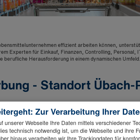
bensmittelunternehmen effizient arbeiten können, unterstüt
rem Experten für Einkauf, Finanzen, Controlling, Personal, I
ine berufliche Herausforderung in einem dynamischen Umfeld
erbung - Standort Übach-
itergeht: Zur Verarbeitung Ihrer Dat
f unserer Webseite Ihre Daten mittels verschiedener Te
dies technisch notwendig ist, um die Webseite und ihre 
ber hinaus verarbeiten wir Ihre Trackingdaten für komfor