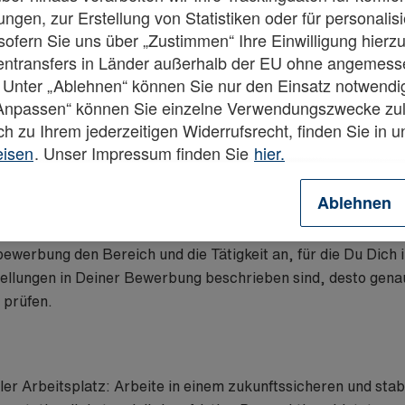
ngen, zur Erstellung von Statistiken oder für personalis
fern Sie uns über „Zustimmen“ Ihre Einwilligung hierzu 
tentransfers in Länder außerhalb der EU ohne angemes
 veröffentlichten Stellenangebote der Bonback, Solent, Bon
 Unter „Ablehnen“ können Sie nur den Einsatz notwendi
ungen oder Deinen Berufswünschen? Deine Bewerbung interes
„Anpassen“ können Sie einzelne Verwendungszwecke zul
endes Stellenangebot für Dich dabei.
ch zu Ihrem jederzeitigen Widerrufsrecht, finden Sie in 
reiche unserer Unternehmen an den Standorten
Übach-Palen
eisen
. Unser Impressum finden Sie
hier.
r Suche nach echten Möglichmachern, die gerne anpacken und
Ablehnen
f sondern auch im Team entstehen, solltest du Dich zudem d
hnen.
ivbewerbung den Bereich und die Tätigkeit an, für die Du Dich 
stellungen in Deiner Bewerbung beschrieben sind, desto gena
s prüfen.
ler Arbeitsplatz: Arbeite in einem zukunftssicheren und st