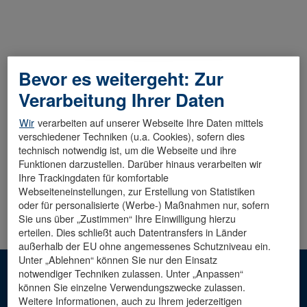
Bevor es weitergeht: Zur
Diese Stelle wurde leider bereits besetzt.
Verarbeitung Ihrer Daten
Wir
verarbeiten auf unserer Webseite Ihre Daten mittels
verschiedener Techniken (u.a. Cookies), sofern dies
technisch notwendig ist, um die Webseite und ihre
Funktionen darzustellen. Darüber hinaus verarbeiten wir
Ihre Trackingdaten für komfortable
Webseiteneinstellungen, zur Erstellung von Statistiken
oder für personalisierte (Werbe-) Maßnahmen nur, sofern
Sie uns über „Zustimmen“ Ihre Einwilligung hierzu
erteilen. Dies schließt auch Datentransfers in Länder
außerhalb der EU ohne angemessenes Schutzniveau ein.
Unter „Ablehnen“ können Sie nur den Einsatz
notwendiger Techniken zulassen. Unter „Anpassen“
Hinweis: Die männliche Sprachform dient der besseren
können Sie einzelne Verwendungszwecke zulassen.
Lesbarkeit. Mit ihr sind alle Geschlechter
Weitere Informationen, auch zu Ihrem jederzeitigen