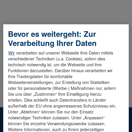
Bevor es weitergeht: Zur
Diese Stelle wurde leider bereits besetzt.
Verarbeitung Ihrer Daten
Wir
verarbeiten auf unserer Webseite Ihre Daten mittels
verschiedener Techniken (u.a. Cookies), sofern dies
technisch notwendig ist, um die Webseite und ihre
Funktionen darzustellen. Darüber hinaus verarbeiten wir
Ihre Trackingdaten für komfortable
Webseiteneinstellungen, zur Erstellung von Statistiken
oder für personalisierte (Werbe-) Maßnahmen nur, sofern
Sie uns über „Zustimmen“ Ihre Einwilligung hierzu
erteilen. Dies schließt auch Datentransfers in Länder
außerhalb der EU ohne angemessenes Schutzniveau ein.
Unter „Ablehnen“ können Sie nur den Einsatz
notwendiger Techniken zulassen. Unter „Anpassen“
Hinweis: Die männliche Sprachform dient der besseren
können Sie einzelne Verwendungszwecke zulassen.
Lesbarkeit. Mit ihr sind alle Geschlechter
Weitere Informationen, auch zu Ihrem jederzeitigen