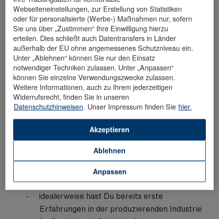
Webseiteneinstellungen, zur Erstellung von Statistiken
Prozessführung, intelligente Sensorik,
oder für personalisierte (Werbe-) Maßnahmen nur, sofern
digitale Zwillinge von Anlagen)
Sie uns über „Zustimmen“ Ihre Einwilligung hierzu
Am Ende erstellst du eine Abschlussarbeit zu
erteilen. Dies schließt auch Datentransfers in Länder
einem relevanten Thema im Bereich
außerhalb der EU ohne angemessenes Schutzniveau ein.
Unter „Ablehnen“ können Sie nur den Einsatz
Verfahrenstechnik
notwendiger Techniken zulassen. Unter „Anpassen“
können Sie einzelne Verwendungszwecke zulassen.
Weitere Informationen, auch zu Ihrem jederzeitigen
Widerrufsrecht, finden Sie in unseren
DAS LIEFERST DU
Datenschutzhinweisen
. Unser Impressum finden Sie
hier.
eine erfolgreich abgeschlossene allgemeine
Akzeptieren
Hochschulreife mit guten Noten in den
naturwissenschaftlichen Schulfächern
Ablehnen
großes Interesse an technischen Abläufen,
Digitalisierung, Maschinenbau,
Anpassen
Elektrotechnik und/oder IT
idealerweise hast Du bereits erste
Erfahrungen in der produzierenden Industrie