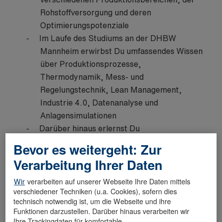
Rohstoffversorgung und deren
Optimierungspotenziale
Im Laufe des Studiums an der DHBW
Mannheim erwirbst Du umfassendes Wissen
über Produktionsprozesse,
Thermodynamik, Mess- und
Regelungstechnik, Lean Management,
Industrie 4.0, Datenanalyse und
Anlagensimulationen
Darüber hinaus erlernst Du
verfahrenstechnische Methoden zur
Bevor es weitergeht: Zur
Problemanalyse, Lösungsfindung und
Verarbeitung Ihrer Daten
Entscheidungsfindung bei der
Prozessoptimierung
Wir
verarbeiten auf unserer Webseite Ihre Daten mittels
verschiedener Techniken (u.a. Cookies), sofern dies
Du vertiefst dein Wissen in einem
technisch notwendig ist, um die Webseite und ihre
spezifischen Bereich der modernen
Funktionen darzustellen. Darüber hinaus verarbeiten wir
Verfahrenstechnik (z.B. nachhaltige
Ihre Trackingdaten für komfortable