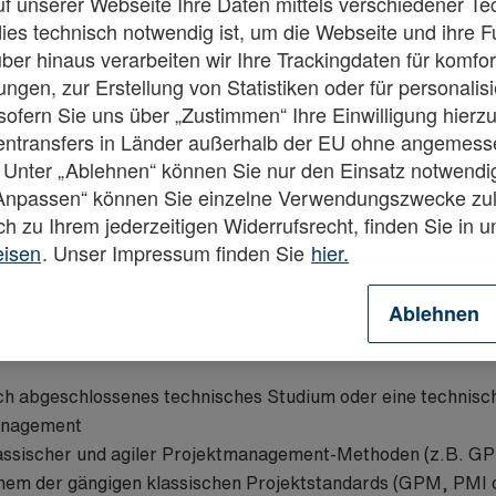
f unserer Webseite Ihre Daten mittels verschiedener Te
dies technisch notwendig ist, um die Webseite und ihre 
ber hinaus verarbeiten wir Ihre Trackingdaten für komfor
e Unterstützung und Entlastung des Projektleiters bei der 
ngen, zur Erstellung von Statistiken oder für personalis
ung der definierten Projektstandards im Projektteam
fern Sie uns über „Zustimmen“ Ihre Einwilligung hierzu 
ung und Qualitätssicherung der Projektdokumentation und
tentransfers in Länder außerhalb der EU ohne angemes
g von Termin- und Ressourcenplänen
 Unter „Ablehnen“ können Sie nur den Einsatz notwendi
ive Betreuung der internetbasierten Projekträume (Oracle/A
„Anpassen“ können Sie einzelne Verwendungszwecke zul
M-Tool Planisware
ch zu Ihrem jederzeitigen Widerrufsrecht, finden Sie in 
ination und Organisation interner und externer Termine
eisen
. Unser Impressum finden Sie
hier.
nen, Auswertungen und Statusberichten für die Projektleitu
rojektleitung und die Fachbereiche bei operativen Projekt
Ablehnen
ich abgeschlossenes technisches Studium oder eine technisc
management
lassischer und agiler Projektmanagement-Methoden (z.B. G
einem der gängigen klassischen Projektstandards (GPM, PMI o