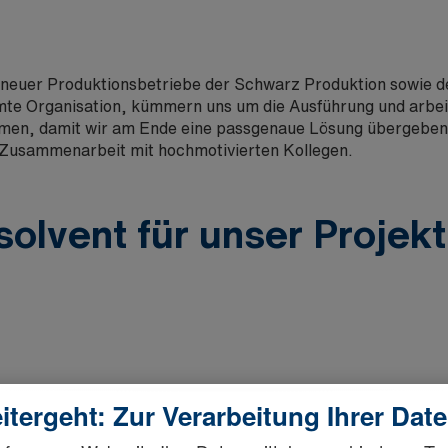
 neuer Produktionsbetriebe der Schwarz Produktion sowie d
te Organisation, kümmern uns um die Ausführung und arbei
men, damit wir am Ende eine passgenaue Lösung übergeben. W
 Zusammenarbeit mit hochmotivierten Kollegen.
olvent für unser Proje
itergeht: Zur Verarbeitung Ihrer Dat