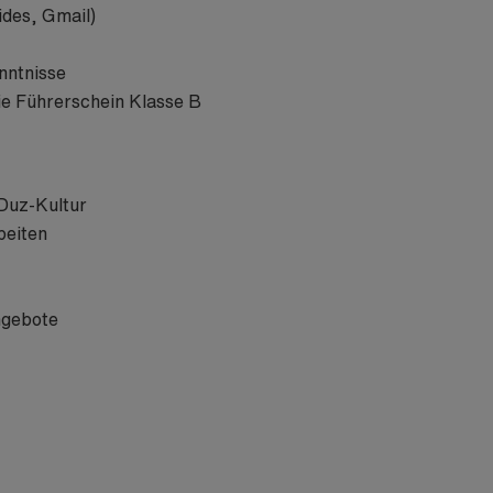
ides, Gmail)
nntnisse
ie Führerschein Klasse B
 Duz-Kultur
beiten
ngebote