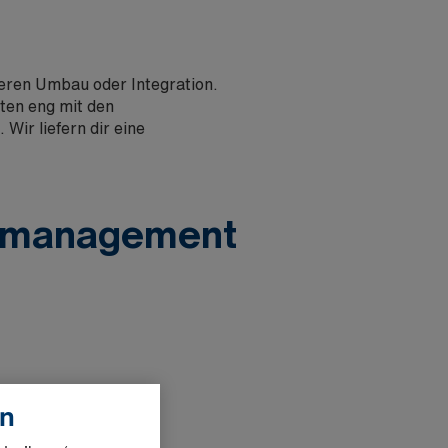
eren Umbau oder Integration.
ten eng mit den
ir liefern dir eine
ktmanagement
en