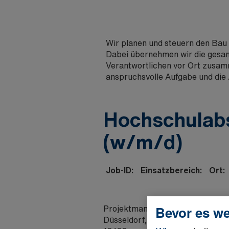
Wir planen und steuern den Bau
Dabei übernehmen wir die gesam
Verantwortlichen vor Ort zusam
anspruchsvolle Aufgabe und die
Hochschulabs
(w/m/d)
Job-ID:
Einsatzbereich:
Ort:
Projektmanagement
Bevor es we
Düsseldorf, DE, 40472