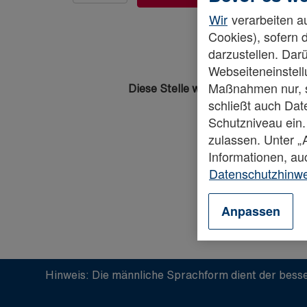
Wir
verarbeiten au
Cookies), sofern 
darzustellen. Darü
Webseiteneinstellu
Maßnahmen nur, so
Diese Stelle wurde leider bereits b
schließt auch Da
Schutzniveau ein.
zulassen. Unter 
Informationen, au
Datenschutzhinw
Anpassen
Hinweis: Die männliche Sprachform dient der besse