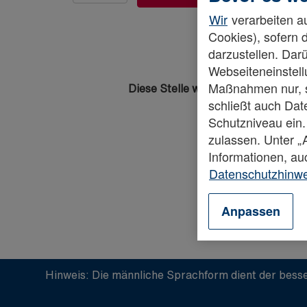
Wir
verarbeiten au
Cookies), sofern 
darzustellen. Darü
Webseiteneinstellu
Maßnahmen nur, so
Diese Stelle wurde leider bereits b
schließt auch Da
Schutzniveau ein.
zulassen. Unter 
Informationen, au
Datenschutzhinw
Anpassen
Hinweis: Die männliche Sprachform dient der besse