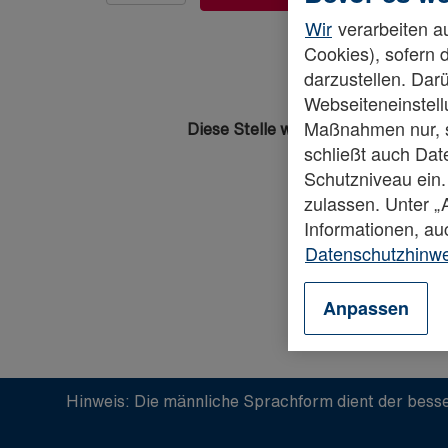
Wir
verarbeiten au
Cookies), sofern 
darzustellen. Darü
Webseiteneinstellu
Maßnahmen nur, so
Diese Stelle wurde leider bereits b
schließt auch Da
Schutzniveau ein.
zulassen. Unter 
Informationen, au
Datenschutzhinw
Anpassen
Hinweis: Die männliche Sprachform dient der besse