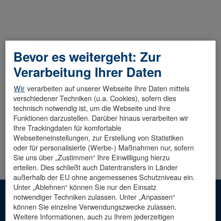
Bevor es weitergeht: Zur
Diese Stelle wurde leider bereits besetzt.
Verarbeitung Ihrer Daten
Wir
verarbeiten auf unserer Webseite Ihre Daten mittels
verschiedener Techniken (u.a. Cookies), sofern dies
technisch notwendig ist, um die Webseite und ihre
Funktionen darzustellen. Darüber hinaus verarbeiten wir
Ihre Trackingdaten für komfortable
Webseiteneinstellungen, zur Erstellung von Statistiken
oder für personalisierte (Werbe-) Maßnahmen nur, sofern
Sie uns über „Zustimmen“ Ihre Einwilligung hierzu
erteilen. Dies schließt auch Datentransfers in Länder
außerhalb der EU ohne angemessenes Schutzniveau ein.
Unter „Ablehnen“ können Sie nur den Einsatz
notwendiger Techniken zulassen. Unter „Anpassen“
Hinweis: Die männliche Sprachform dient der besseren
können Sie einzelne Verwendungszwecke zulassen.
Lesbarkeit. Mit ihr sind alle Geschlechter
Weitere Informationen, auch zu Ihrem jederzeitigen