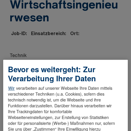
Wirtschaftsingenieu
rwesen
Job-ID:
Einsatzbereich:
Ort:
Technik
Waldfeucht, DE, 52525
Bevor es weitergeht: Zur
19154
DAS MACHST DU
Verarbeitung Ihrer Daten
Unterstützung bei technischen/systemischen
Wir
verarbeiten auf unserer Webseite Ihre Daten mittels
Optimierungen im Bereich Technik
verschiedener Techniken (u.a. Cookies), sofern dies
eigenverantwortliche Projektbezogene
technisch notwendig ist, um die Webseite und ihre
Funktionen darzustellen. Darüber hinaus verarbeiten wir
Tätigkeiten
Ihre Trackingdaten für komfortable
Begleitung der Kollegen der operativen
Webseiteneinstellungen, zur Erstellung von Statistiken
Technik, bei Bedarf auch schichtbegleitend
oder für personalisierte (Werbe-) Maßnahmen nur, sofern
Sie uns über „Zustimmen“ Ihre Einwilligung hierzu
Unterstützung der technischen Leitung