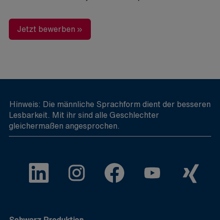
Jetzt bewerben »
Hinweis: Die männliche Sprachform dient der besseren
Lesbarkeit. Mit ihr sind alle Geschlechter
gleichermaßen angesprochen.
W
W
W
W
W
i
i
i
i
i
r
r
r
r
r
d
d
d
d
d
a
a
a
a
a
u
u
u
u
u
f
f
f
f
f
e
e
e
e
e