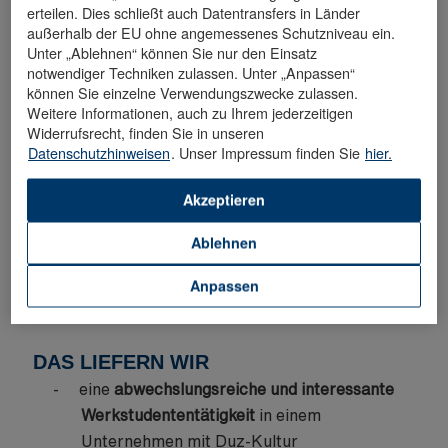
erteilen. Dies schließt auch Datentransfers in Länder
außerhalb der EU ohne angemessenes Schutzniveau ein.
Unter „Ablehnen“ können Sie nur den Einsatz
DAS LIEFERST DU
notwendiger Techniken zulassen. Unter „Anpassen“
laufendes technisches Studium und
können Sie einzelne Verwendungszwecke zulassen.
Weitere Informationen, auch zu Ihrem jederzeitigen
idealerweise erste Erfahrungen als
Widerrufsrecht, finden Sie in unseren
Werkstudent/Praktikant in einem ähnlichen
Datenschutzhinweisen
. Unser Impressum finden Sie
hier.
Bereich
erste Kenntnisse im Bereich Elektro- und
Akzeptieren
Steuerungstechnik sowie Projektmanagement
Ablehnen
strukturierte Arbeitsweise sowie ein
ausgeprägtes WIR-Gefühl
Anpassen
Bereitschaft zur Schichtarbeit (3-Schicht)
DAS LIEFERN WIR
eine
abwechslungsreiche und interessante
Werkstudententätigkeit
in einem
Unternehmen mit Duz-Kultur