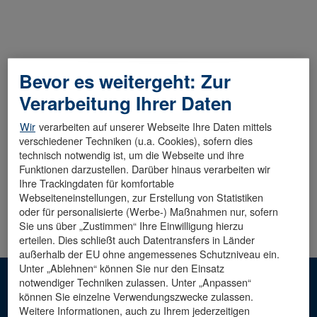
Bevor es weitergeht: Zur
Diese Stelle wurde leider bereits besetzt.
Verarbeitung Ihrer Daten
Wir
verarbeiten auf unserer Webseite Ihre Daten mittels
verschiedener Techniken (u.a. Cookies), sofern dies
technisch notwendig ist, um die Webseite und ihre
Funktionen darzustellen. Darüber hinaus verarbeiten wir
Ihre Trackingdaten für komfortable
Webseiteneinstellungen, zur Erstellung von Statistiken
oder für personalisierte (Werbe-) Maßnahmen nur, sofern
Sie uns über „Zustimmen“ Ihre Einwilligung hierzu
erteilen. Dies schließt auch Datentransfers in Länder
außerhalb der EU ohne angemessenes Schutzniveau ein.
Unter „Ablehnen“ können Sie nur den Einsatz
notwendiger Techniken zulassen. Unter „Anpassen“
Hinweis: Die männliche Sprachform dient der besseren
können Sie einzelne Verwendungszwecke zulassen.
Lesbarkeit. Mit ihr sind alle Geschlechter
Weitere Informationen, auch zu Ihrem jederzeitigen