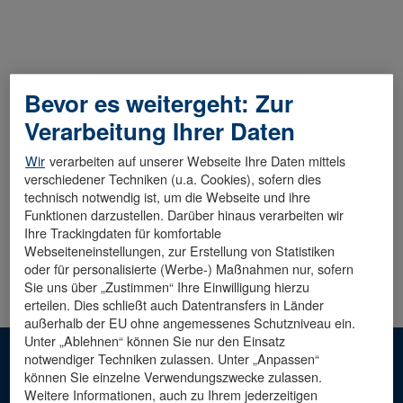
Bevor es weitergeht: Zur
Diese Stelle wurde leider bereits besetzt.
Verarbeitung Ihrer Daten
Wir
verarbeiten auf unserer Webseite Ihre Daten mittels
verschiedener Techniken (u.a. Cookies), sofern dies
technisch notwendig ist, um die Webseite und ihre
Funktionen darzustellen. Darüber hinaus verarbeiten wir
Ihre Trackingdaten für komfortable
Webseiteneinstellungen, zur Erstellung von Statistiken
oder für personalisierte (Werbe-) Maßnahmen nur, sofern
Sie uns über „Zustimmen“ Ihre Einwilligung hierzu
erteilen. Dies schließt auch Datentransfers in Länder
außerhalb der EU ohne angemessenes Schutzniveau ein.
Unter „Ablehnen“ können Sie nur den Einsatz
notwendiger Techniken zulassen. Unter „Anpassen“
Hinweis: Die männliche Sprachform dient der besseren
können Sie einzelne Verwendungszwecke zulassen.
Lesbarkeit. Mit ihr sind alle Geschlechter
Weitere Informationen, auch zu Ihrem jederzeitigen