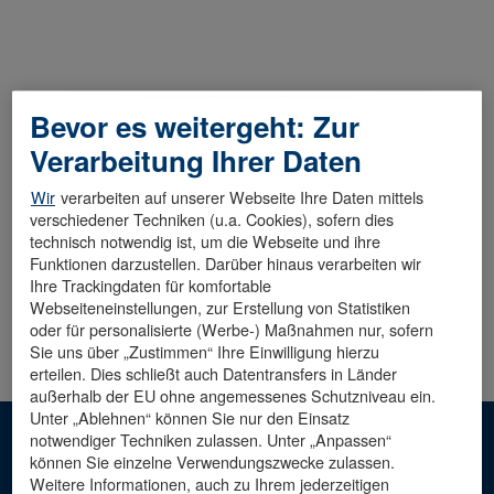
Bevor es weitergeht: Zur
Diese Stelle wurde leider bereits besetzt.
Verarbeitung Ihrer Daten
Wir
verarbeiten auf unserer Webseite Ihre Daten mittels
verschiedener Techniken (u.a. Cookies), sofern dies
technisch notwendig ist, um die Webseite und ihre
Funktionen darzustellen. Darüber hinaus verarbeiten wir
Ihre Trackingdaten für komfortable
Webseiteneinstellungen, zur Erstellung von Statistiken
oder für personalisierte (Werbe-) Maßnahmen nur, sofern
Sie uns über „Zustimmen“ Ihre Einwilligung hierzu
erteilen. Dies schließt auch Datentransfers in Länder
außerhalb der EU ohne angemessenes Schutzniveau ein.
Unter „Ablehnen“ können Sie nur den Einsatz
notwendiger Techniken zulassen. Unter „Anpassen“
Hinweis: Die männliche Sprachform dient der besseren
können Sie einzelne Verwendungszwecke zulassen.
Lesbarkeit. Mit ihr sind alle Geschlechter
Weitere Informationen, auch zu Ihrem jederzeitigen